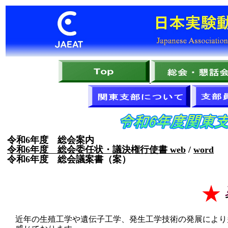
令和6年度 総会案内
令和6年度 総会委任状・議決権行使書 web
/
word
令和6年度 総会議案書（案）
★
近年の生殖工学や遺伝子工学、発生工学技術の発展により